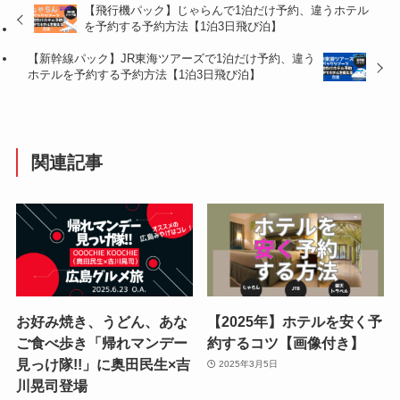
【飛行機パック】じゃらんで1泊だけ予約、違うホテル
を予約する予約方法【1泊3日飛び泊】
【新幹線パック】JR東海ツアーズで1泊だけ予約、違う
ホテルを予約する予約方法【1泊3日飛び泊】
関連記事
お好み焼き、うどん、あな
【2025年】ホテルを安く予
ご食べ歩き「帰れマンデー
約するコツ【画像付き】
見っけ隊!!」に奥田民生×吉
2025年3月5日
川晃司登場