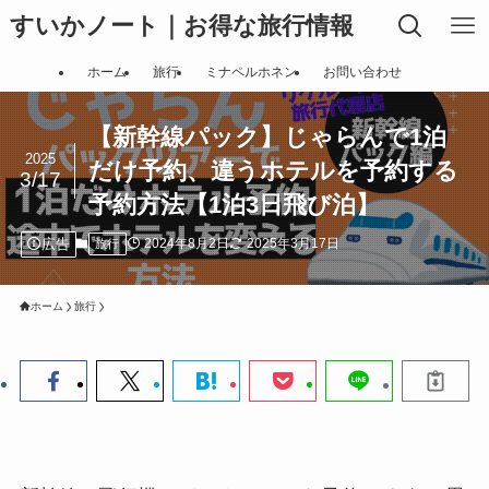
すいかノート｜お得な旅行情報
ホーム
旅行
ミナペルホネン
お問い合わせ
【新幹線パック】じゃらんで1泊
2025
だけ予約、違うホテルを予約する
3/17
予約方法【1泊3日飛び泊】
広告
2024年8月2日
2025年3月17日
旅行
ホーム
旅行