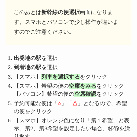
このあとは
新幹線の便選択
画面になりま
す。スマホとパソコンで少し操作が違いま
すのでご注意ください。
出発地の駅
を選択
到着地の駅
を選択
【スマホ】
列車を選択する
をクリック
【スマホ】希望の便の
空席をみる
をクリック
【パソコン】希望の便の
空席確認
をクリック
予約可能な便は「
○
」「
△
」となるので、希望
の便をクリック
【スマホ】オレンジ色になり「第１希望」と表
示。第2、第3希望を設定したい場合、⑭⑮を繰
り返す