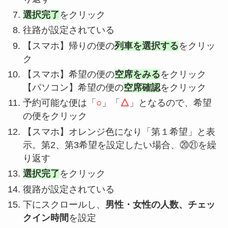
選択完了
をクリック
往路が設定されている
【スマホ】帰りの便の
列車を選択する
をクリッ
ク
【スマホ】希望の便の
空席をみる
をクリック
【パソコン】希望の便の
空席確認
をクリック
予約可能な便は「
○
」「
△
」となるので、希望
の便をクリック
【スマホ】オレンジ色になり「第１希望」と表
示。第2、第3希望を設定したい場合、⑳㉑を繰
り返す
選択完了
をクリック
復路が設定されている
下にスクロールし、
男性・女性の人数、チェッ
クイン時間
を設定