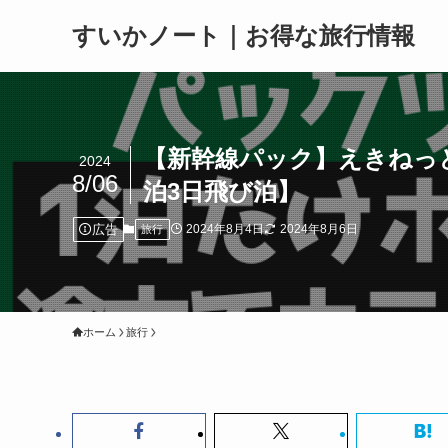
すいかノート｜お得な旅行情報
【新幹線パック】えきねっ
2024
8/06
泊3日飛び泊】
広告
2024年8月4日
2024年8月6日
旅行
ホーム
旅行