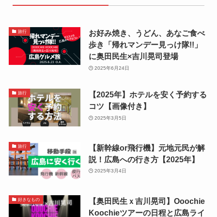
お好み焼き、うどん、あなご食べ
旅行
歩き「帰れマンデー見っけ隊!!」
に奥田民生×吉川晃司登場
2025年6月24日
【2025年】ホテルを安く予約する
旅行
コツ【画像付き】
2025年3月5日
【新幹線or飛行機】元地元民が解
旅行
説！広島への行き方【2025年】
2025年3月4日
【奥田民生ｘ吉川晃司】Ooochie
好きなもの
Koochieツアーの日程と広島ライ