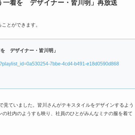
う一着を デザイナー・皆川明」再放送
見ることができます。
着を デザイナー・皆川明」
00?playlist_id=0a530254-7bbe-4cd4-b491-e18d0590d868
ムで見ていました。皆川さんがテキスタイルをデザインするよう
ンの社内のようすも映り、社員のひとがみんなミナの服を着て