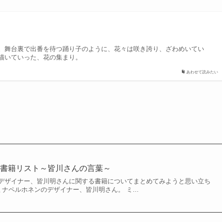
。舞台裏で出番を待つ踊り子のように、花々は咲き誇り、ざわめいてい
描いていった、花の集まり。
あわせて読みたい
の書籍リスト～皆川さんの言葉～
デザイナー、皆川明さんに関する書籍についてまとめてみようと思い立ち
ミナペルホネンのデザイナー、皆川明さん。 ミ...